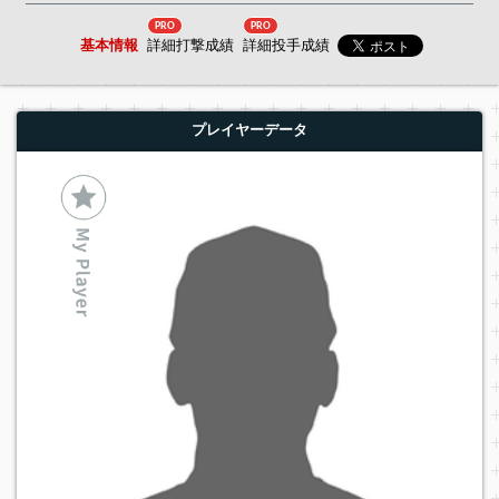
PRO
PRO
基本情報
詳細打撃成績
詳細投手成績
プレイヤーデータ