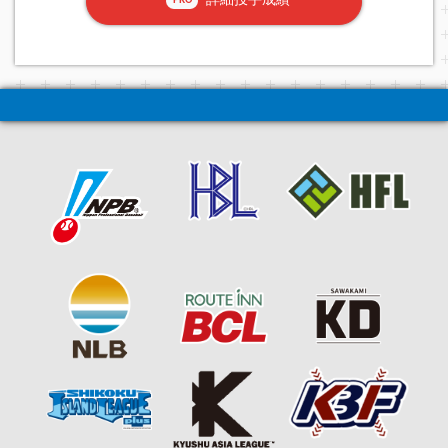
詳細投手成績
PRO