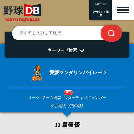
ログイン
アカウント作
成
キーワード検索
愛媛マンダリンパイレーツ
PRO
リーグ
チーム情報
スターティングメンバー
投手成績
打撃成績
12 廣澤 優