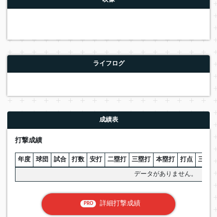
ライフログ
成績表
打撃成績
年度
球団
試合
打数
安打
二塁打
三塁打
本塁打
打点
三振
データがありません。
詳細打撃成績
PRO