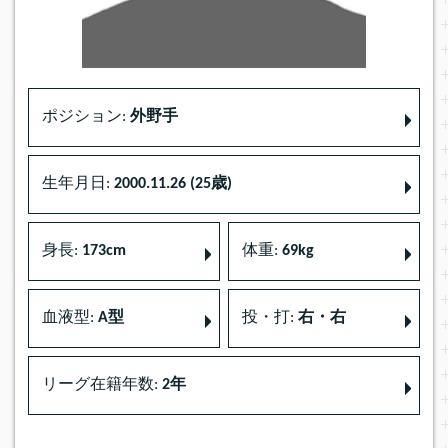
ポジション:
外野手
生年月日:
2000.11.26 (25歳)
身長:
173cm
体重:
69kg
血液型:
A型
投・打:
右・右
リーグ在籍年数:
2年