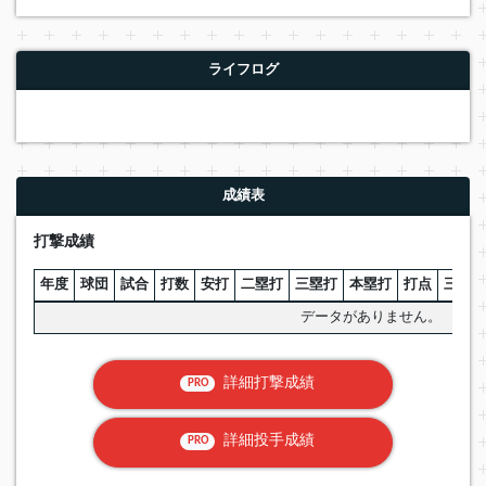
ライフログ
成績表
打撃成績
年度
球団
試合
打数
安打
二塁打
三塁打
本塁打
打点
三振
データがありません。
詳細打撃成績
PRO
詳細投手成績
PRO