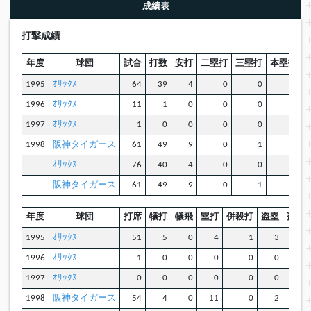
成績表
打撃成績
年度
球団
試合
打数
安打
二塁打
三塁打
本塁打
1995
ｵﾘｯｸｽ
64
39
4
0
0
0
1996
ｵﾘｯｸｽ
11
1
0
0
0
0
1997
ｵﾘｯｸｽ
1
0
0
0
0
0
1998
阪神タイガース
61
49
9
0
1
0
ｵﾘｯｸｽ
76
40
4
0
0
0
阪神タイガース
61
49
9
0
1
0
年度
球団
打席
犠打
犠飛
塁打
併殺打
盗塁
盗塁
1995
ｵﾘｯｸｽ
51
5
0
4
1
3
1996
ｵﾘｯｸｽ
1
0
0
0
0
0
1997
ｵﾘｯｸｽ
0
0
0
0
0
0
1998
阪神タイガース
54
4
0
11
0
2