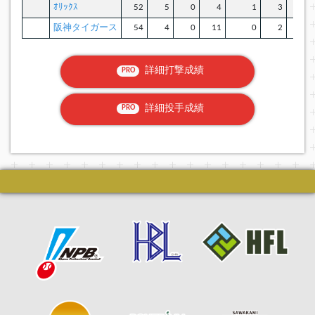
ｵﾘｯｸｽ
52
5
0
4
1
3
阪神タイガース
54
4
0
11
0
2
詳細打撃成績
PRO
詳細投手成績
PRO