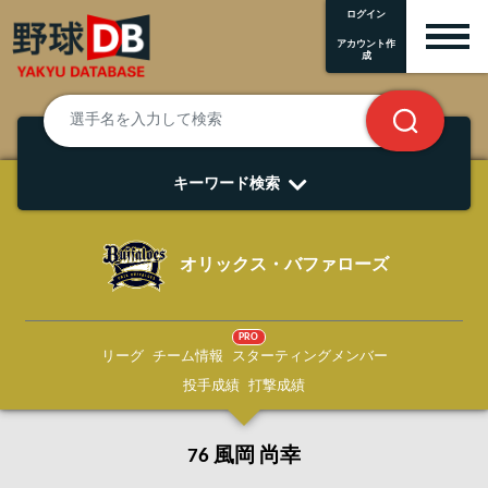
ログイン
アカウント作
成
キーワード検索
オリックス・バファローズ
PRO
リーグ
チーム情報
スターティングメンバー
投手成績
打撃成績
76 風岡 尚幸