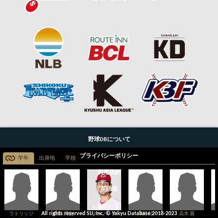
野球DBについて
プライバシーポリシー
学年
出身地
学校
利用規約
英語版
All rights reserved SIJ, Inc. © Yakyu Database 2018-2023
ターノック
ラトリッジ
桑原 潤也
澤田 陸
高木 翼