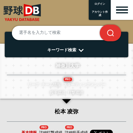
ログイン
アカウント作
成
キーワード検索
神奈川大学
PRO
リーグ
チーム情報
スターティングメンバー
投手成績
打撃成績
松本 凌弥
PRO
PRO
基本情報
詳細打撃成績
詳細投手成績