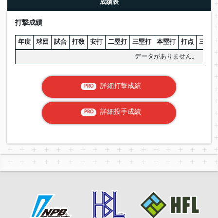
成績表
打撃成績
年度
球団
試合
打数
安打
二塁打
三塁打
本塁打
打点
三振
データがありません。
詳細打撃成績
PRO
詳細投手成績
PRO