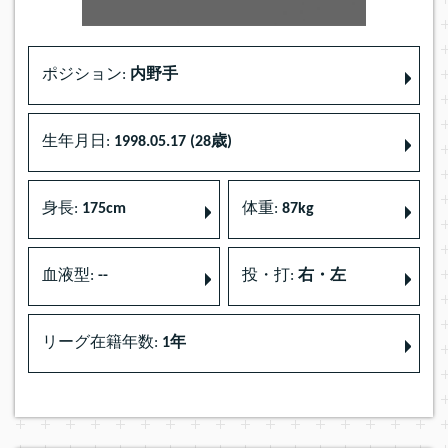
ポジション:
内野手
生年月日:
1998.05.17 (28歳)
身長:
175cm
体重:
87kg
血液型:
--
投・打:
右・左
リーグ在籍年数:
1年