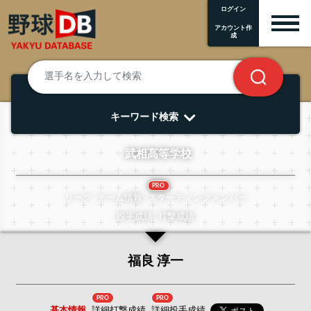
ログイン
アカウント作
成
キーワード検索
武相高等学校
PRO
リーグ
チーム情報
スターティングメンバー
投手成績
打撃成績
福良 淳一
PRO
PRO
基本情報
詳細打撃成績
詳細投手成績