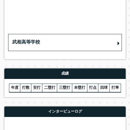
武相高等学校
成績
年度
打数
安打
二塁打
三塁打
本塁打
打点
四球
打率
インタービューログ