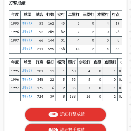
打撃成績
年度
球団
試合
打数
安打
二塁打
三塁打
本塁打
打点
三振
1995
ｵﾘｯｸｽ
53
162
45
3
0
4
19
14
1996
ｵﾘｯｸｽ
92
289
82
7
2
0
26
38
1997
ｵﾘｯｸｽ
66
144
31
4
0
0
8
18
ｵﾘｯｸｽ
211
595
158
14
2
4
53
70
年度
球団
打席
犠打
犠飛
塁打
併殺打
盗塁
盗塁刺
OPS
1995
ｵﾘｯｸｽ
201
11
1
60
4
0
1
0.749
1996
ｵﾘｯｸｽ
348
22
5
93
5
0
0
0.671
1997
ｵﾘｯｸｽ
175
6
2
35
7
0
1
0.563
ｵﾘｯｸｽ
724
39
8
188
16
0
2
0.666
詳細打撃成績
PRO
詳細投手成績
PRO