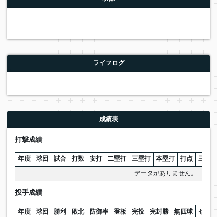
ライフログ
成績表
打撃成績
年度
球団
試合
打数
安打
二塁打
三塁打
本塁打
打点
三振
データがありません。
投手成績
年度
球団
勝利
敗北
防御率
登板
完投
完封勝
無四球
セーブ