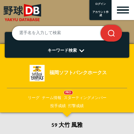
ログイン
アカウント作
成
キーワード検索
福岡ソフトバンクホークス
PRO
リーグ
チーム情報
スターティングメンバー
投手成績
打撃成績
59 大竹 風雅