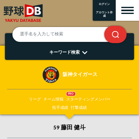
ログイン
アカウント作
成
キーワード検索
阪神タイガース
PRO
リーグ
チーム情報
スターティングメンバー
投手成績
打撃成績
59 藤田 健斗