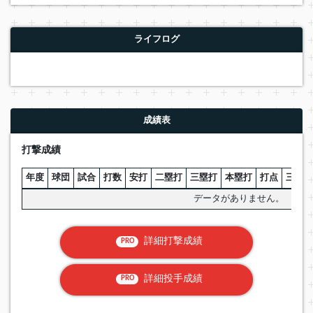
ライフログ
成績表
打撃成績
年度
球団
試合
打数
安打
二塁打
三塁打
本塁打
打点
三振
データがありません。
詳細打撃成績
PRO
詳細投手成績
PRO