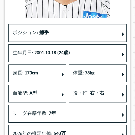
ポジション:
捕手
生年月日:
2001.10.18 (24歳)
身長:
173cm
体重:
78kg
血液型:
A型
投・打:
右・右
リーグ在籍年数:
7年
2026年の推定年俸:
540万