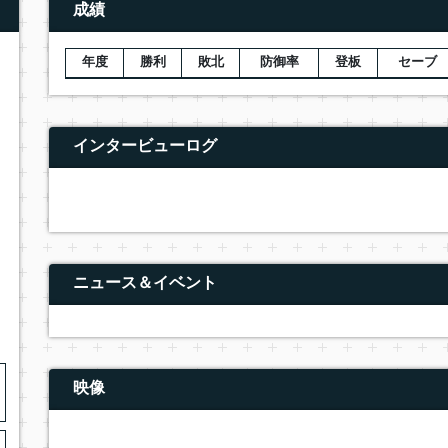
成績
年度
勝利
敗北
防御率
登板
セーブ
インタービューログ
ニュース＆イベント
映像