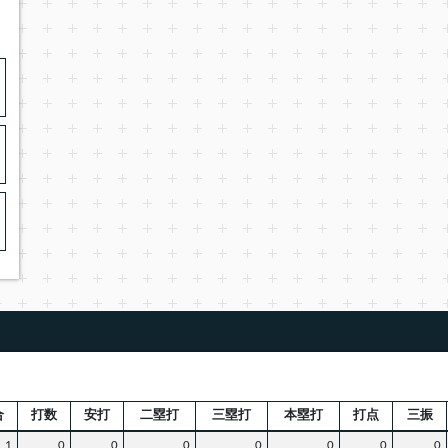
合
打数
安打
二塁打
三塁打
本塁打
打点
三振
1
0
0
0
0
0
0
0