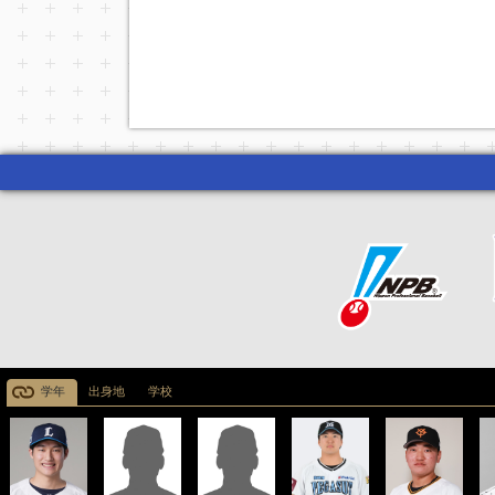
学年
出身地
学校