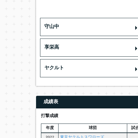
守山中
享栄高
ヤクルト
成績表
打撃成績
年度
球団
試
2022
東京ヤクルトスワローズ