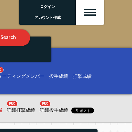
ログイン
アカウント作成
Search
O
ターティングメンバー
投手成績
打撃成績
PRO
PRO
報
詳細打撃成績
詳細投手成績