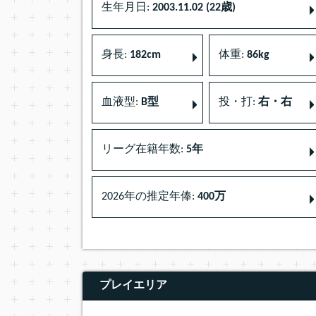
生年月日:
2003.11.02 (22歳)
身長:
182cm
体重:
86kg
血液型:
B型
投・打:
右・右
リーグ在籍年数:
5年
2026年の推定年俸:
400万
プレイエリア