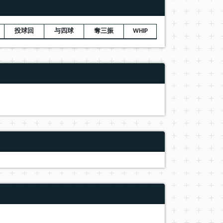
投球回
与四球
奪三振
WHIP