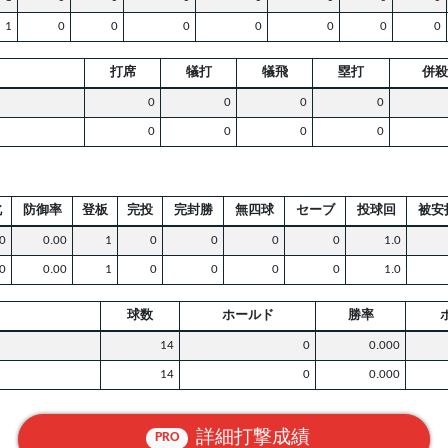
1
0
0
0
0
0
0
0
打席
犠打
犠飛
塁打
併殺
0
0
0
0
0
0
0
0
北
防御率
登板
完投
完封勝
無四球
セーブ
投球回
被安
0
0.00
1
0
0
0
0
1.0
0
0.00
1
0
0
0
0
1.0
球数
ホールド
勝率
14
0
0.000
14
0
0.000
詳細打撃成績
PRO