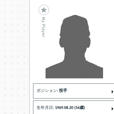
ポジション:
投手
生年月日:
1969.08.20 (56歳)