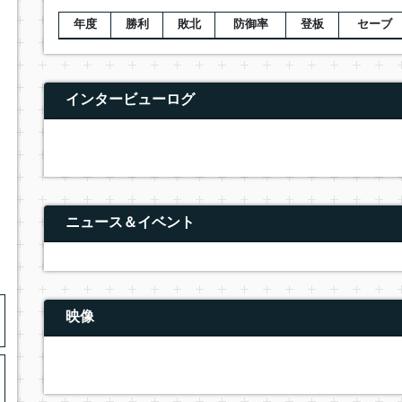
年度
勝利
敗北
防御率
登板
セーブ
インタービューログ
ニュース＆イベント
映像