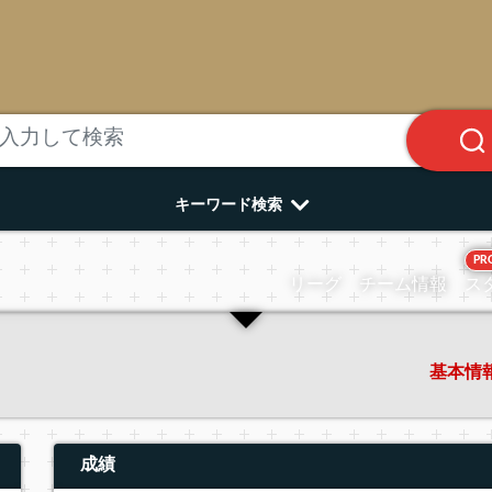
キーワード検索
PR
リーグ
チーム情報
ス
基本情
成績