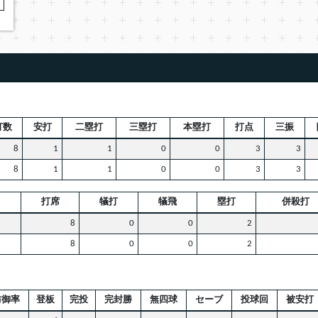
打数
安打
二塁打
三塁打
本塁打
打点
三振
8
1
1
0
0
3
3
8
1
1
0
0
3
3
打席
犠打
犠飛
塁打
併殺打
8
0
0
2
8
0
0
2
防御率
登板
完投
完封勝
無四球
セーブ
投球回
被安打