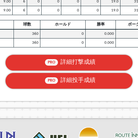
9.00
6
0
0
0
0
19.0
3
9.00
6
0
0
0
0
19.0
3
球数
ホールド
勝率
ボー
360
0
0.000
360
0
0.000
詳細打撃成績
PRO
詳細投手成績
PRO