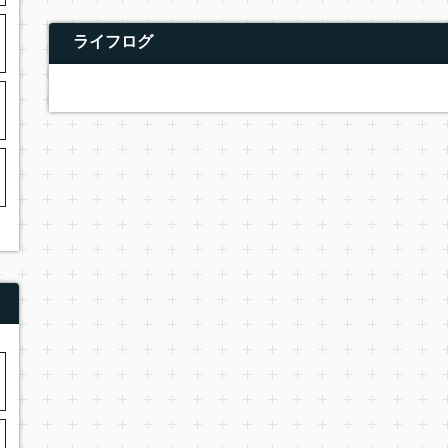
ライフログ