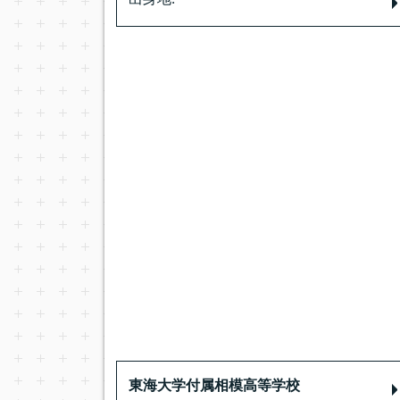
出身地:
東海大学付属相模高等学校