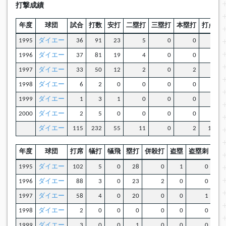
打撃成績
年度
球団
試合
打数
安打
二塁打
三塁打
本塁打
打点
1995
ダイエー
36
91
23
5
0
0
8
1996
ダイエー
37
81
19
4
0
0
5
1997
ダイエー
33
50
12
2
0
2
5
1998
ダイエー
6
2
0
0
0
0
0
1999
ダイエー
1
3
1
0
0
0
0
2000
ダイエー
2
5
0
0
0
0
0
ダイエー
115
232
55
11
0
2
18
年度
球団
打席
犠打
犠飛
塁打
併殺打
盗塁
盗塁刺
OP
1995
ダイエー
102
5
0
28
0
1
0
0.6
1996
ダイエー
88
3
0
23
2
0
0
0.5
1997
ダイエー
58
4
0
20
0
0
1
0.6
1998
ダイエー
2
0
0
0
0
0
0
0.0
1999
ダイエー
3
0
0
1
0
0
0
0.6