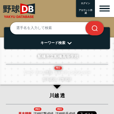
ログイン
アカウント作
成
キーワード検索
船橋市立船橋高等学校
PRO
リーグ
チーム情報
スターティングメンバー
投手成績
打撃成績
川越 透
PRO
PRO
基本情報
詳細打撃成績
詳細投手成績