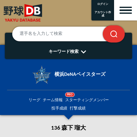
ログイン
アカウント作
成
キーワード検索
横浜DeNAベイスターズ
PRO
リーグ
チーム情報
スターティングメンバー
投手成績
打撃成績
136 森下 瑠大