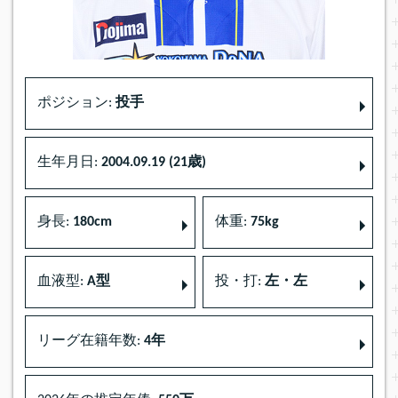
ポジション:
投手
生年月日:
2004.09.19 (21歳)
身長:
180cm
体重:
75kg
血液型:
A型
投・打:
左・左
リーグ在籍年数:
4年