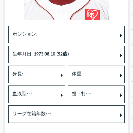
ポジション:
生年月日:
1973.08.10 (52歳)
身長:
--
体重:
--
血液型:
--
投・打:
--
リーグ在籍年数:
--