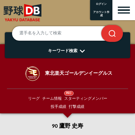
ログイン
アカウント作
成
キーワード検索
東北楽天ゴールデンイーグルス
PRO
リーグ
チーム情報
スターティングメンバー
投手成績
打撃成績
90 鷹野 史寿