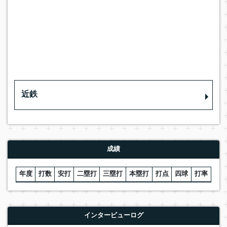
近鉄
成績
年度
打数
安打
二塁打
三塁打
本塁打
打点
四球
打率
インタービューログ