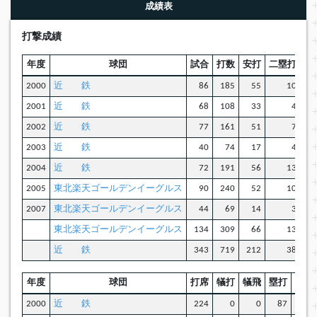
成績表
打撃成績
年度
球団
試合
打数
安打
二塁打
三
2000
近 鉄
86
185
55
10
2001
近 鉄
68
108
33
4
2002
近 鉄
77
161
51
7
2003
近 鉄
40
74
17
4
2004
近 鉄
72
191
56
13
2005
東北楽天ゴールデンイーグルス
90
240
52
10
2007
東北楽天ゴールデンイーグルス
44
69
14
3
東北楽天ゴールデンイーグルス
134
309
66
13
近 鉄
343
719
212
38
年度
球団
打席
犠打
犠飛
塁打
併殺
2000
近 鉄
224
0
0
87